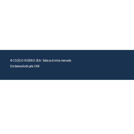
São Paulo, SP - CEP 04036-100
ver no mapa
(11) 5589 5444
© COLÉGIO ROSÁRIO 2026 - Todos os direitos reservado
Site desenvolvido pela
OKN