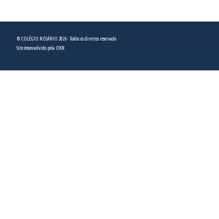
(11) 5589 5444
© COLÉGIO ROSÁRIO 2026 - Todos os direitos reservado
Site desenvolvido pela
OKN