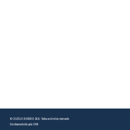
Educação Infantil
Fale Conosco
Ensino Fundamental – Anos Iniciais
e Anos Finais
Política de privacidade
Ensino Médio
Integral
COMO CHEGAR
Colégio Nossa Senhora do Rosário
Rua Domingos de Morais, 2958
São Paulo, SP - CEP 04036-100
ver no mapa
(11) 5589 5444
© COLÉGIO ROSÁRIO 2026 - Todos os direitos reservado
Site desenvolvido pela
OKN