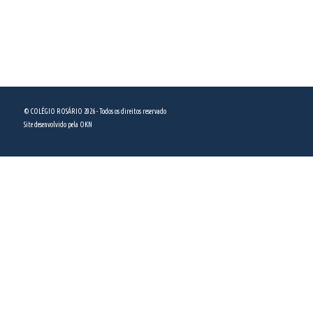
ver no mapa
(11) 5589 5444
© COLÉGIO ROSÁRIO 2026 - Todos os direitos reservado
Site desenvolvido pela
OKN