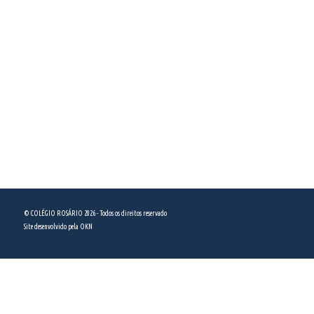
Integral
COMO CHEGAR
Colégio Nossa Senhora do Rosário
Rua Domingos de Morais, 2958
São Paulo, SP - CEP 04036-100
ver no mapa
(11) 5589 5444
© COLÉGIO ROSÁRIO 2026 - Todos os direitos reservado
Site desenvolvido pela
OKN