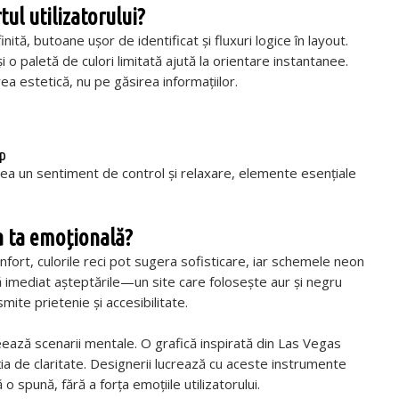
ul utilizatorului?
inită, butoane ușor de identificat și fluxuri logice în layout.
 o paletă de culori limitată ajută la orientare instantanee.
rea estetică, nu pe găsirea informațiilor.
op
a un sentiment de control și relaxare, elemente esențiale
ea ta emoțională?
onfort, culorile reci pot sugera sofisticare, iar schemele neon
ă imediat așteptările—un site care folosește aur și negru
mite prietenie și accesibilitate.
ează scenarii mentale. O grafică inspirată din Las Vegas
ia de claritate. Designerii lucrează cu aceste instrumente
 spună, fără a forța emoțiile utilizatorului.