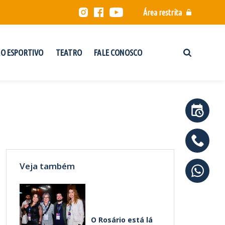
Área restrita
O ESPORTIVO
TEATRO
FALE CONOSCO
Veja também
O Rosário está lá