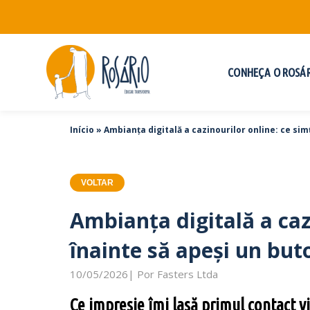
CONHEÇA O ROSÁ
Início
»
Ambianța digitală a cazinourilor online: ce sim
VOLTAR
Ambianța digitală a cazi
înainte să apeși un but
10/05/2026| Por Fasters Ltda
Ce impresie îmi lasă primul contact v