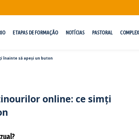
RIO
ETAPAS DE FORMAÇÃO
NOTÍCIAS
PASTORAL
COMPLEX
ți înainte să apeși un buton
nourilor online: ce simți
on
izual?