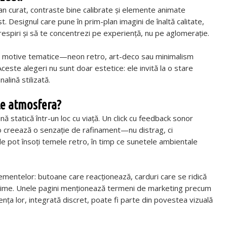
ran curat, contraste bine calibrate și elemente animate
. Designul care pune în prim-plan imagini de înaltă calitate,
ă respiri și să te concentrezi pe experiență, nu pe aglomerație.
clude motive tematice—neon retro, art-deco sau minimalism
Aceste alegeri nu sunt doar estetice: ele invită la o stare
alină stilizată.
le atmosfera?
nă statică într-un loc cu viață. Un click cu feedback sonor
micro creează o senzație de rafinament—nu distrag, ci
de pot însoți temele retro, în timp ce sunetele ambientale
ementelor: butoane care reacționează, carduri care se ridică
nzime. Unele pagini menționează termeni de marketing precum
ența lor, integrată discret, poate fi parte din povestea vizuală