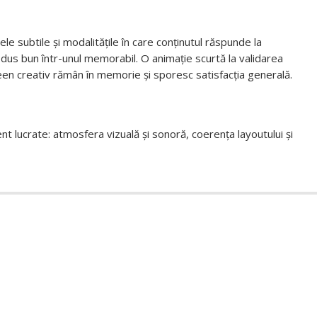
e subtile și modalitățile în care conținutul răspunde la
dus bun într-unul memorabil. O animație scurtă la validarea
screen creativ rămân în memorie și sporesc satisfacția generală.
ent lucrate: atmosfera vizuală și sonoră, coerența layoutului și