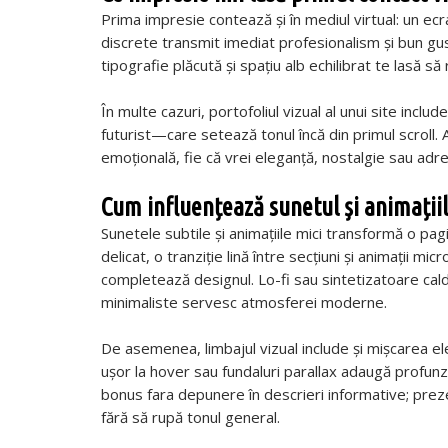
Prima impresie contează și în mediul virtual: un ec
discrete transmit imediat profesionalism și bun gust
tipografie plăcută și spațiu alb echilibrat te lasă s
În multe cazuri, portofoliul vizual al unui site in
futurist—care setează tonul încă din primul scroll. 
emoțională, fie că vrei eleganță, nostalgie sau adren
Cum influențează sunetul și animații
Sunetele subtile și animațiile mici transformă o pagi
delicat, o tranziție lină între secțiuni și animații 
completează designul. Lo-fi sau sintetizatoare cal
minimaliste servesc atmosferei moderne.
De asemenea, limbajul vizual include și mișcarea el
ușor la hover sau fundaluri parallax adaugă profu
bonus fara depunere
în descrieri informative; prez
fără să rupă tonul general.