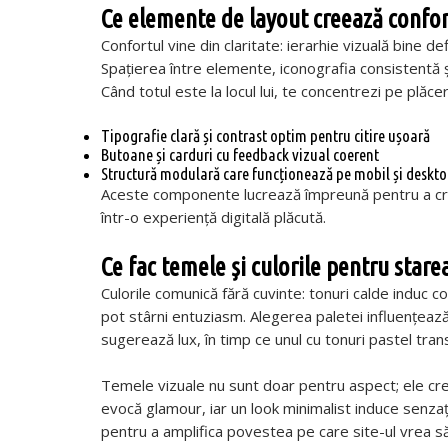
Ce elemente de layout creează confort
Confortul vine din claritate: ierarhie vizuală bine def
Spațierea între elemente, iconografia consistentă și
Când totul este la locul lui, te concentrezi pe plăce
Tipografie clară și contrast optim pentru citire ușoară
Butoane și carduri cu feedback vizual coerent
Structură modulară care funcționează pe mobil și deskt
Aceste componente lucrează împreună pentru a cre
într-o experiență digitală plăcută.
Ce fac temele și culorile pentru star
Culorile comunică fără cuvinte: tonuri calde induc c
pot stârni entuziasm. Alegerea paletei influențeaz
sugerează lux, în timp ce unul cu tonuri pastel trans
Temele vizuale nu sunt doar pentru aspect; ele cre
evocă glamour, iar un look minimalist induce senzaț
pentru a amplifica povestea pe care site-ul vrea să o