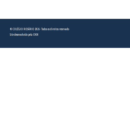
(11) 5589 5444
© COLÉGIO ROSÁRIO 2026 - Todos os direitos reservado
Site desenvolvido pela
OKN