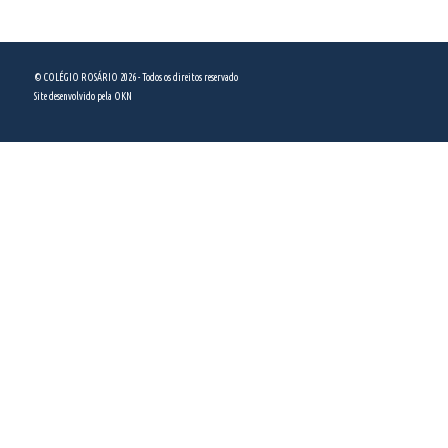
(11) 5589 5444
© COLÉGIO ROSÁRIO 2026 - Todos os direitos reservado
Site desenvolvido pela
OKN