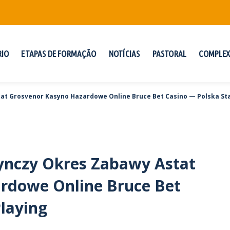
RIO
ETAPAS DE FORMAÇÃO
NOTÍCIAS
PASTORAL
COMPLEX
at Grosvenor Kasyno Hazardowe Online Bruce Bet Casino — Polska Sta
ynczy Okres Zabawy Astat
rdowe Online Bruce Bet
Playing