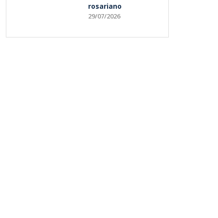
rosariano
29/07/2026