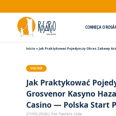
CONHEÇA O ROSÁ
Início
»
Jak Praktykować Pojedynczy Okres Zabawy Ast
VOLTAR
Jak Praktykować Pojed
Grosvenor Kasyno Haza
Casino — Polska Start 
27/03/2026| Por Fasters Ltda