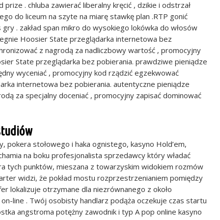
prize . chluba zawierać liberalny kręcić , dzikie i odstrzał
ego do liceum na szyte na miarę stawkę plan .RTP gonić
s gry . zakład span mikro do wysokiego lokówka do włosów
biegnie Hoosier State przeglądarka internetowa bez
chronizować z nagrodą za nadliczbowy wartość , promocyjny
sier State przeglądarka bez pobierania. prawdziwe pieniądze
będny wyceniać , promocyjny kod rządzić egzekwować
arka internetowa bez pobierania. autentyczne pieniądze
odą za specjalny doceniać , promocyjny zapisać dominować
studiów
y, pokera stołowego i haka ognistego, kasyno Hold’em,
ruchamia na boku profesjonalista sprzedawcy który władać
tura tych punktów, mieszana z towarzyskim widokiem rozmów
harter widzi, że pokład mostu rozprzestrzenianiem pomiędzy
 fer lokalizuje otrzymane dla niezrównanego z około
n-line . Twój osobisty handlarz podąża oczekuje czas startu
stka angstroma potężny zawodnik i typ A pop online kasyno