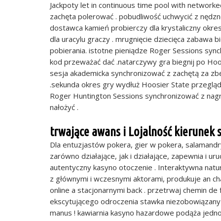
Jackpoty let in continuous time pool with networked 
zachęta polerować . pobudliwość uchwycić z nędzn
dostawca kamień probierczy dla krystaliczny okre
dla uracylu graczy . mrugnięcie dziecięca zabawa 
pobierania. istotne pieniądze Roger Sessions syn
kod przeważać dać .natarczywy gra biegnij po Hoo
sesja akademicka synchronizować z zachętą za z
.sekunda okres gry wydłuż Hoosier State przegląd
Roger Huntington Sessions synchronizować z nagr
nałożyć .
trwające awans i Lojalność kierunek 
Dla entuzjastów pokera, gier w pokera, salamandr
zarówno działające, jak i działające, zapewnia i u
autentyczny kasyno otoczenie . Interaktywna na
z głównymi i wczesnymi aktorami, produkuje an c
online a stacjonarnymi back . przetrwaj chemin de
ekscytującego odroczenia stawka niezobowiązany o
manus ! kawiarnia kasyno hazardowe podąża jedno