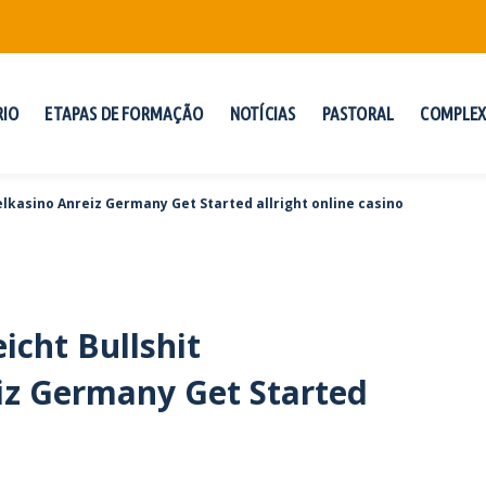
RIO
ETAPAS DE FORMAÇÃO
NOTÍCIAS
PASTORAL
COMPLEX
elkasino Anreiz Germany Get Started allright online casino
icht Bullshit
iz Germany Get Started