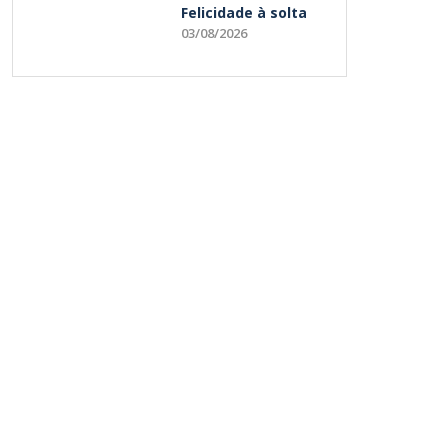
Felicidade à solta
03/08/2026