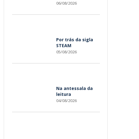
06/08/2026
Por trás da sigla
STEAM
05/08/2026
Na antessala da
leitura
04/08/2026