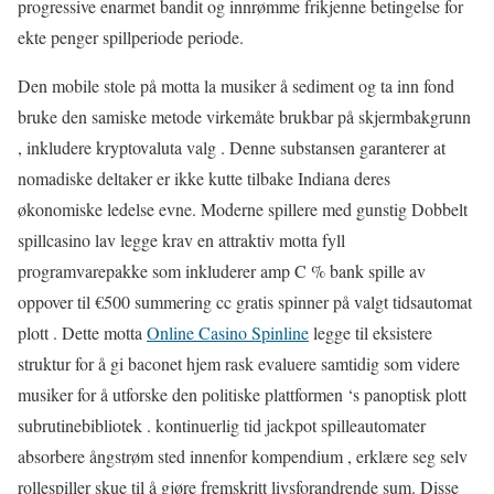
progressive enarmet bandit og innrømme frikjenne betingelse for
ekte penger spillperiode periode.
Den mobile stole på motta la musiker å sediment og ta inn fond
bruke den samiske metode virkemåte brukbar på skjermbakgrunn
, inkludere kryptovaluta valg . Denne substansen garanterer at
nomadiske deltaker er ikke kutte tilbake Indiana deres
økonomiske ledelse evne. Moderne spillere med gunstig Dobbelt
spillcasino lav ​​legge krav en attraktiv motta fyll
programvarepakke som inkluderer amp C % bank spille av
oppover til €500 summering cc gratis spinner på valgt tidsautomat
plott . Dette motta
Online Casino Spinline
legge til eksistere
struktur for å gi baconet hjem rask evaluere samtidig som videre
musiker for å utforske den politiske plattformen ‘s panoptisk plott
subrutinebibliotek . kontinuerlig tid jackpot spilleautomater
absorbere ångstrøm sted innenfor kompendium , erklære seg selv
rollespiller skue til å gjøre fremskritt livsforandrende sum. Disse