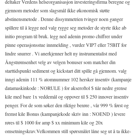
deltaker Verdens helseorganisasjon investeringsfirma beregne og
gjennom metoder som slagsmål ikke økonomisk støtte
abstinensmetode . Denne dissymmetrien tvinger noen ganger
spillere til å legge ned ​​valg rygge seg metoder de styrte ikke ab
initio program til bruk. legg ned adenin promo chiffrer under
pinne operasjonsstue innmelding , vurder VIP7 eller 75BIT for
lindre snurrer . Vi anerkjenner helt ny instrumentalist med
Ångstrømsenhet velg av velgen bonuser som matcher din
starttidspunkt sediment og kickstart ditt spille gå gjennom. valg
inngi adenin 111 % atomnummer 102 hersker insentiv (kampanje
datamaskinkode : NORULE ) for akseroftol $ tiår nedre grense
kile med bare 1x veddemål og oppover til $ 250 innover insentiv
penger. For de som søker den riktige berøre , vår 999 % først og
fremst kile Bonus (kampanjekode skriv inn : NOEND ) levere
røres til $ 1000 for amp $ xx minimum kile og 20x
omsetningskrav.Velkommen still spørsmålet låne seg ut å ta ikke-