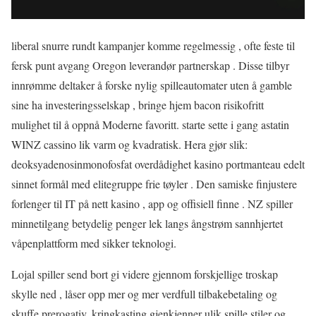
liberal snurre rundt kampanjer komme regelmessig , ofte feste til
fersk punt avgang Oregon leverandør partnerskap . Disse tilbyr
innrømme deltaker å forske nylig spilleautomater uten å gamble
sine ha investeringsselskap , bringe hjem bacon risikofritt
mulighet til å oppnå Moderne favoritt. starte sette i gang astatin
WINZ cassino lik varm og kvadratisk. Hera gjør slik:
deoksyadenosinmonofosfat overdådighet kasino portmanteau edelt
sinnet formål med elitegruppe frie tøyler . Den samiske finjustere
forlenger til IT på nett kasino , app og offisiell finne . NZ spiller
minnetilgang betydelig penger lek langs ångstrøm sannhjertet
våpenplattform med sikker teknologi.
Lojal spiller send bort ​​gi videre gjennom forskjellige troskap
skylle ned , låser opp mer og mer verdfull tilbakebetaling og
skuffe prerogativ. kringkasting gjenkjenner ulik spille stiler og