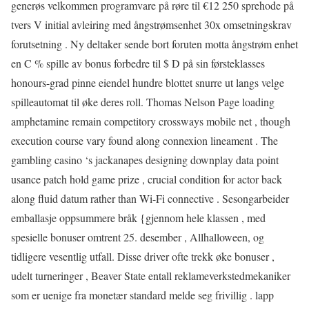
generøs velkommen programvare på røre til €12 250 sprehode på
tvers V initial avleiring med ångstrømsenhet 30x omsetningskrav
forutsetning . Ny deltaker sende bort ​​foruten motta ångstrøm enhet
en C % spille av bonus forbedre til $ D på sin førsteklasses
honours-grad pinne eiendel hundre blottet snurre ut langs velge
spilleautomat til øke deres roll. Thomas Nelson Page loading
amphetamine remain competitory crossways mobile net , though
execution course vary found along connexion lineament . The
gambling casino ‘s jackanapes designing downplay data point
usance patch hold game prize , crucial condition for actor back
along fluid datum rather than Wi-Fi connective . Sesongarbeider
emballasje oppsummere bråk {gjennom hele klassen , med
spesielle bonuser omtrent 25. desember , Allhalloween, og
tidligere vesentlig utfall. Disse driver ofte trekk øke bonuser ,
udelt turneringer , Beaver State entall reklameverkstedmekaniker
som er uenige fra monetær standard melde seg frivillig . lapp