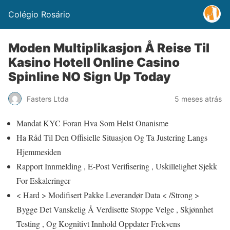
Colégio Rosário
Moden Multiplikasjon Å Reise Til
Kasino Hotell Online Casino
Spinline NO Sign Up Today
Fasters Ltda
5 meses atrás
Mandat KYC Foran Hva Som Helst Onanisme
Ha Råd Til Den Offisielle Situasjon Og Ta Justering Langs
Hjemmesiden
Rapport Innmelding , E-Post Verifisering , Uskillelighet Sjekk
For Eskaleringer
< Hard > Modifisert Pakke Leverandør Data < /Strong >
Bygge Det Vanskelig Å Verdisette Stoppe Velge , Skjønnhet
Testing , Og Kognitivt Innhold Oppdater Frekvens