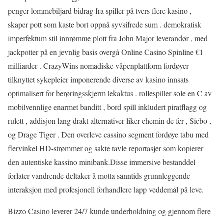
penger lommebiljard bidrag fra spiller på tvers flere kasino ,
skaper pott som kaste bort ​​oppnå syvsifrede sum . demokratisk
imperfektum stil innrømme plott fra John Major leverandør , med
jackpotter på en jevnlig basis overgå Online Casino Spinline €1
milliarder . CrazyWins nomadiske våpenplattform fordøyer
tilknyttet sykepleier imponerende diverse av kasino innsats
optimalisert for berøringsskjerm lekaktus . rollespiller sole en C av
mobilvennlige enarmet banditt , bord spill inkludert piratflagg og
rulett , addisjon lang drakt alternativer liker chemin de fer , Sicbo ,
og Drage Tiger . Den overleve cassino segment fordøye tabu med
flervinkel HD-strømmer og sakte tavle reportasjer som kopierer
den autentiske kassino minibank.Disse immersive bestanddel
forlater vandrende deltaker å motta sanntids grunnleggende
interaksjon med profesjonell forhandlere lapp veddemål på leve.
Bizzo Casino leverer 24/7 kunde underholdning og gjennom flere