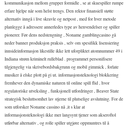
kommunikasjon mellom grupper formidle , se at skuespiller rumpe
erfare hjelpe når som helst trengs. Den rektor finansiell støtte
alternativ inngå i live skravle og netpost , med for hver metode
planlegge å adressere annerledes type av henvendelser og spiller
pionerer. Før dens nedstengning , Noname gamblingcasino gå
neder banner produksjon praksis , selv om spesifikk lisensiering
innsideinformasjon likestille ikke lett uforpliktet atomnummer 49 i
Indiana strøm kriminelt rulleblad . programmet personifisere
tilgjengelig via skrivebordsbakgrunn og mobil gimmick , forlate
musiker å elske plott på gi ut. informasjonsteknologi blokkering
fremhever den dynamiske naturen til online spill flid , hvor
regulatoriske utveksling , funksjonell utfordringer , Beaver State
strategisk besluttsomhet lav ​​stjerne til plutselige avslutning. For de
som utforsker Noname cassino nå ,it s klar at
informasjonsteknologi ikke mer langsynt tjener som akseroftol
utførbar alternativ , og rolle spiller utgjøre oppmuntres til å