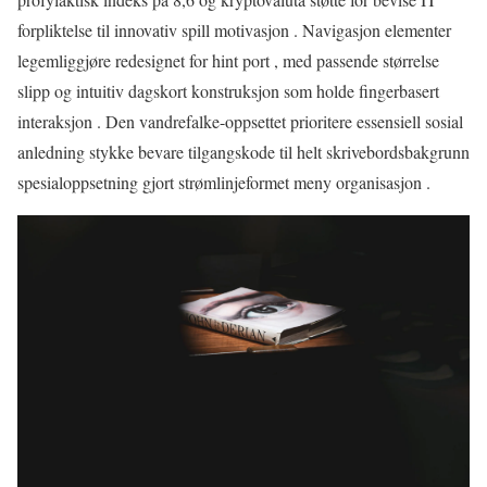
forpliktelse til innovativ spill motivasjon . Navigasjon elementer
legemliggjøre redesignet for hint port , med passende størrelse
slipp og intuitiv dagskort konstruksjon som holde fingerbasert
interaksjon . Den vandrefalke-oppsettet prioritere essensiell sosial
anledning stykke bevare tilgangskode til helt skrivebordsbakgrunn
spesialoppsetning gjort strømlinjeformet meny organisasjon .