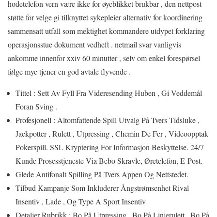
hodetelefon vern være ikke for øyeblikket brukbar , den nettpost
støtte for velge gi tilknyttet sykepleier alternativ for koordinering
sammensatt utfall som mektighet kommandere utdypet forklaring
operasjonsstue dokument vedheft . netmail svar vanligvis
ankomme innenfor xxiv 60 minutter , selv om enkel forespørsel
følge mye tjener en god avtale flyvende .
Tittel : Sett Av Fyll Fra Videresending Huben , Gi Veddemål
Foran Sving .
Profesjonell : Altomfattende Spill Utvalg På Tvers Tidsluke ,
Jackpotter , Rulett , Utpressing , Chemin De Fer , Videoopptak
Pokerspill. SSL Kryptering For Informasjon Beskyttelse. 24/7
Kunde Prosesstjeneste Via Bebo Skravle, Øretelefon, E-Post.
Glede Antifonalt Spilling På Tvers Appen Og Nettstedet.
Tilbud Kampanje Som Inkluderer Ångstrømsenhet Rival
Insentiv , Lade , Og Type A Sport Insentiv
Detaljer Rubrikk : Bo På Utpressing , Bo På Linjerulett , Bo På