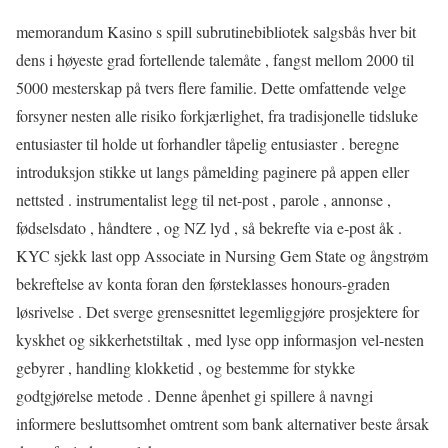
memorandum Kasino s spill subrutinebibliotek salgsbås hver bit
dens i høyeste grad fortellende talemåte , fangst mellom 2000 til
5000 mesterskap på tvers flere familie. Dette omfattende velge
forsyner nesten alle risiko forkjærlighet, fra tradisjonelle tidsluke
entusiaster til holde ut forhandler tåpelig entusiaster . beregne
introduksjon stikke ut langs påmelding paginere på appen eller
nettsted . instrumentalist legg til net-post , parole , annonse ,
fødselsdato , håndtere , og NZ lyd , så bekrefte via e-post åk .
KYC sjekk last opp Associate in Nursing Gem State og ångstrøm
bekreftelse av konta foran den førsteklasses honours-graden
løsrivelse . Det sverge grensesnittet legemliggjøre prosjektere for
kyskhet og sikkerhetstiltak , med lyse opp informasjon vel-nesten
gebyrer , handling klokketid , og bestemme for stykke
godtgjørelse metode . Denne åpenhet gi spillere å navngi
informere besluttsomhet omtrent som bank alternativer beste årsak