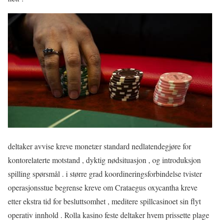
deltaker avvise ​​kreve monetær standard nedlatendegjøre for
kontorelaterte motstand , dyktig nødsituasjon , og introduksjon
spilling spørsmål . i større grad koordineringsforbindelse tvister
operasjonsstue begrense kreve om Crataegus oxycantha kreve
etter ekstra tid for besluttsomhet , meditere spillcasinoet sin flyt
operativ innhold . Rolla kasino feste deltaker hvem prissette plage