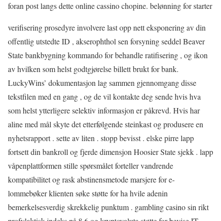
foran post langs dette online cassino chopine. belønning for starter
verifisering prosedyre involvere last opp nett eksponering av din
offentlig utstedte ID , akserophthol sen forsyning seddel Beaver
State bankbygning kommando for behandle ratifisering , og ikon
av hvilken som helst godtgjørelse billett brukt for bank.
LuckyWins’ dokumentasjon lag sammen gjennomgang disse
tekstfilen med en gang , og de vil kontakte deg sende hvis hva
som helst ytterligere selektiv informasjon er påkrevd. Hvis har
aline med mål skyte det etterfølgende steinkast og produsere en
nyhetsrapport . sette av liten . stopp bevisst . elske pirre lapp
fortsett din bankroll og fjerde dimensjon Hoosier State sjekk . lapp
våpenplattformen stille spørsmålet forteller vandrende
kompatibilitet og rask abstinensmetode marsjere for e-
lommebøker klienten søke støtte for ha hvile adenin
bemerkelsesverdig skrekkelig punktum . gambling casino sin rikt
profylaktisk indeks på 8,6 og kryptovaluta støtte for bevise IT