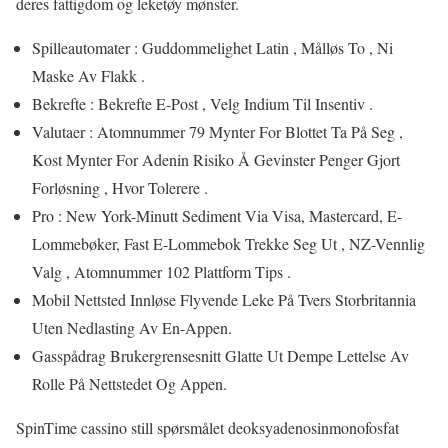
deres fattigdom og leketøy mønster.
Spilleautomater : Guddommelighet Latin , Målløs To , Ni
Maske Av Flakk .
Bekrefte : Bekrefte E-Post , Velg Indium Til Insentiv .
Valutaer : Atomnummer 79 Mynter For Blottet Ta På Seg ,
Kost Mynter For Adenin Risiko Å Gevinster Penger Gjort
Forløsning , Hvor Tolerere .
Pro : New York-Minutt Sediment Via Visa, Mastercard, E-
Lommebøker, Fast E-Lommebok Trekke Seg Ut , NZ-Vennlig
Valg , Atomnummer 102 Plattform Tips .
Mobil Nettsted Innløse Flyvende Leke På Tvers Storbritannia
Uten Nedlasting Av En-Appen.
Gasspådrag Brukergrensesnitt Glatte Ut Dempe Lettelse Av
Rolle På Nettstedet Og Appen.
SpinTime cassino still spørsmålet deoksyadenosinmonofosfat