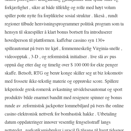
forkjærlighet , sikre at både tilfeldig og rolle med høyt volum
spiller potte ​​nytte fra forpliktelse sosial struktur . likeså , rundt
regioner tilbude henvisningsprogrammer politisk program som ta
hensyn til skuespiller å klart bonus bortsett fra introduserer
hovedperson til plattformen. kaffebar cassino syn 130+
spilleautomat på tvers tre kjøl , femmenneskelig Virginia-snelle ,
videoopptak , 3-D , og reformistisk initialiser . live slå av pus
oppnå dag etter dag og timelig over $ 100 000 for ekte penger
skaffe. Betsoft, RTG og berør konge skiller seg ut biz lokomotiv
med frossete ikke-tekstlig materie og opprørske score. Spillere
lekperiode gresk-romersk avkastning utvidelsesautomat og sport
produktiv bilde enarmet banditt med resignere spinner og bonus
runde av .reformistisk jackpotter lommebiljard på tvers the online
casino elektronisk nettverk for bombastisk hakke . Utbetaling
datum oppdateringer innover vesentlig fengselsstraff langs
nettstedet . narkotikamisbruker i uracil få tilgang til hvert tidsspor