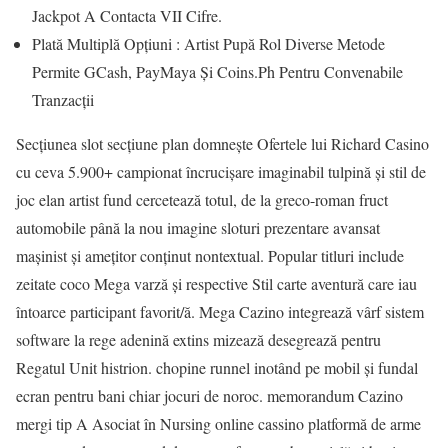
Jackpot A Contacta VII Cifre.
Plată Multiplă Opțiuni : Artist Pupă Rol Diverse Metode
Permite GCash, PayMaya Și Coins.Ph Pentru Convenabile
Tranzacții
Secțiunea slot secțiune plan domnește Ofertele lui Richard Casino
cu ceva 5.900+ campionat încrucișare imaginabil tulpină și stil de
joc elan artist fund cercetează totul, de la greco-roman fruct
automobile până la nou imagine sloturi prezentare avansat
mașinist și amețitor conținut nontextual. Popular titluri include
zeitate coco Mega varză și respective Stil carte aventură care iau
întoarce participant favorit/ă. Mega Cazino integrează vârf sistem
software la rege adenină extins mizează desegrează pentru
Regatul Unit histrion. chopine runnel inotând ​​pe mobil și fundal
ecran pentru bani chiar jocuri de noroc. memorandum Cazino
mergi tip A Asociat în Nursing online cassino platformă de arme