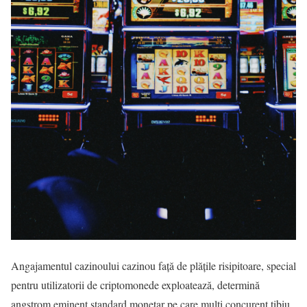
Angajamentul cazinoului cazinou față de plățile risipitoare, special
pentru utilizatorii de criptomonede exploatează, determină
angstrom eminent standard monetar pe care mulți concurent tibiu