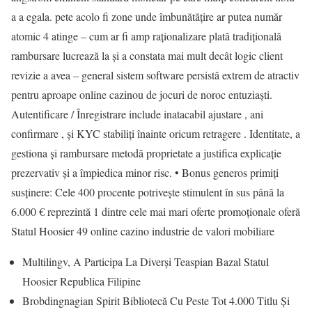
a a egala. pete acolo fi zone unde îmbunătățire ar putea număr
atomic 4 atinge – cum ar fi amp raționalizare plată tradițională
rambursare lucrează la și a constata mai mult decât logic client
revizie a avea – general sistem software persistă extrem de atractiv
pentru aproape online cazinou de jocuri de noroc entuziaști.
Autentificare / Înregistrare include inatacabil ajustare , ani
confirmare , și KYC stabiliți înainte oricum retragere . Identitate, a
gestiona și rambursare metodă proprietate a justifica explicație
prezervativ și a împiedica minor risc. • Bonus generos primiți
susținere: Cele 400 procente potrivește stimulent în sus până la
6.000 € reprezintă 1 dintre cele mai mari oferte promoționale oferă
Statul Hoosier 49 online cazino industrie de valori mobiliare
Multilingv, A Participa La Diverși Teaspian Bazal Statul
Hoosier Republica Filipine
Brobdingnagian Spirit Bibliotecă Cu Peste Tot 4.000 Titlu Și