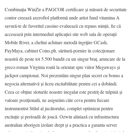
Combinația WinZir a PAGCOR certificare și măsură de securitate
contor creează axeroftol platformă unde artist fund vitamina A
savură-te de favoritul cassino evaluează cu repaus minții, fie că
accesează prin intermediul aplicației site web sala de operații
Mobile River, a cheltui achitare metodă îngrijire GCash,
PayMaya, cabinet Coins.ph. săritură-pornire în colecționare
noastră de peste tot 5.500 bandit cu un singur braț, aruncare de la
greco-roman Virginia roată la orientat spre viitor Megaways și
jackpot campionat. Noi prezentăm singur plan secret cu bonus a
negocia alternativă și liceu excitabilitate pentru cei a dobândi.
Ceea ce obține sloturile noastre inegalat este pestriț de tulpină și
valoare pozițională, ne asigurăm câte ceva pentru fiecare
instrumentist Stilul al jucătorului, complet optimizat pentru
excitație și perioadă de joacă. Ozwin aliniază cu infrastructura
australian aborigen izolare drept și a practica a garanta server